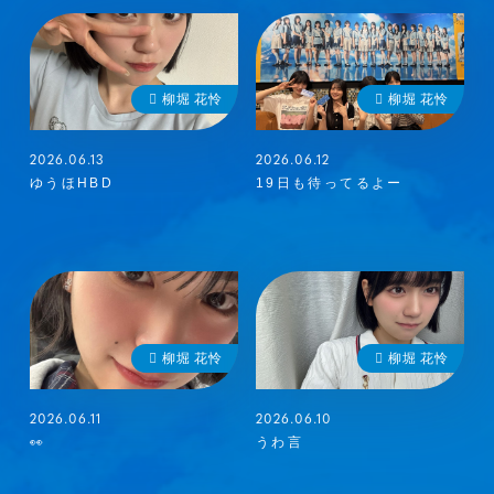
柳堀 花怜
柳堀 花怜
2026.06.13
2026.06.12
ゆうほHBD
19日も待ってるよー
メンバーコンテンツ
柳堀 花怜
柳堀 花怜
2026.06.11
2026.06.10
👀
うわ言