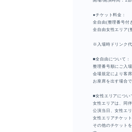
開場/開演時間：1部 開
●チケット料金：
全自由(整理番号付き
全自由女性エリア(整
※入場時ドリンク
■全自由について：
整理番号順にご入
会場規定により客席
お座席を出す場合
■女性エリアについ
女性エリアは、同
公演当日、女性エ
女性エリアチケッ
その他のチケット