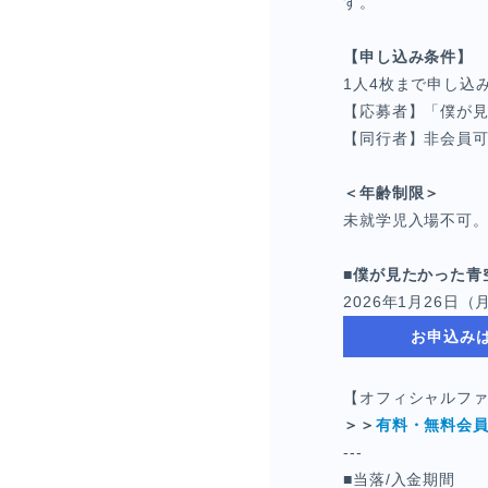
す。
【申し込み条件】
1人4枚まで申し込
【応募者】「僕が見
【同行者】非会員
＜年齢制限＞
未就学児入場不可
■僕が見たかった青
2026年1月26日（月
お申込み
【オフィシャルフ
＞＞
有料・無料会
---
■当落/入金期間