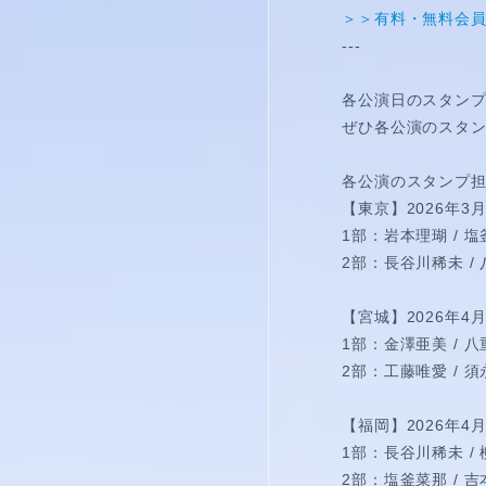
僕青相性診断
GAM
＞＞有料・無料会
---
直感！推し探し
各公演日のスタン
ぜひ各公演のスタン
各公演のスタンプ
【東京】2026年3月2
1部：岩本理瑚 / 
2部：長谷川稀未 /
【宮城】2026年4
1部：金澤亜美 / 
2部：工藤唯愛 / 
【福岡】2026年
1部：長谷川稀未 /
2部：塩釜菜那 / 