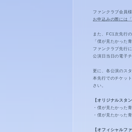
視聴覚室
ファンクラブ会員様
RADIO
お申込みの際には
思い出
また、FC1次先行
「僕が見たかった青
PHOTO
ファンクラブ先行
公演日当日の電子
動画
更に、各公演のス
MOVIE
本先行でのチケット
さい。
動画/短編動画
【オリジナルスタ
S
・僕が見たかった青
・僕が見たかった青
【オフィシャルフ