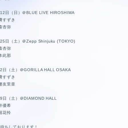
2日（日）＠BLUE LIVE HIROSHIMA
早﨑すずき
西森杏弥
日（土）＠Zepp Shinjuku (TOKYO)
西森杏弥
吉本此那
日（土）＠GORILLA HALL OSAKA
早﨑すずき
宮腰友里亜
9日（土）＠DIAMOND HALL
今井優希
柳堀花怜
お待ちしております！