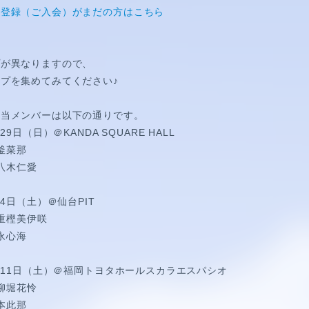
E
員登録（ご入会）がまだの方はこちら
プが異なりますので、
SPECIAL
プを集めてみてください♪
担当メンバーは以下の通りです。
9日（日）＠KANDA SQUARE HALL
塩釜菜那
 八木仁愛
月4日（土）＠仙台PIT
八重樫美伊咲
須永心海
4月11日（土）＠福岡トヨタホールスカラエスパシオ
 柳堀花怜
吉本此那