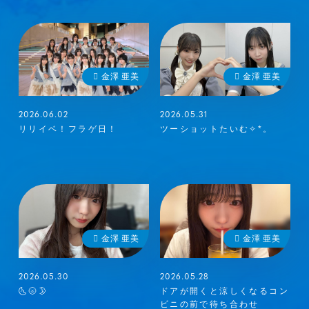
金澤 亜美
金澤 亜美
2026.06.02
2026.05.31
リリイベ！フラゲ日！
ツーショットたいむ✧︎*。
金澤 亜美
金澤 亜美
2026.05.30
2026.05.28
🌜🌝🌛
ドアが開くと涼しくなるコン
ビニの前で待ち合わせ