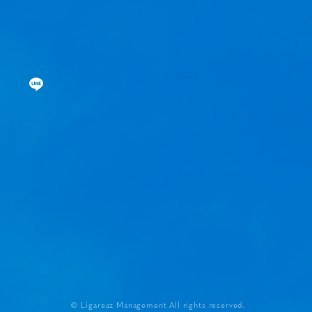
視聴覚室
RADIO
思い出
PHOTO
動画
MOVIE
動画/短編動画
S
© Ligareaz Management All rights reserved.