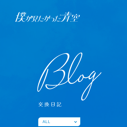
オフィシャル ファンクラブ
JOIN
LOGIN
日記
BLOG
報告日誌
交換日記
STAFF BLOG