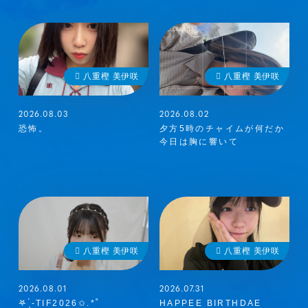
八重樫 美伊咲
八重樫 美伊咲
2026.08.03
2026.08.02
恐怖。
夕方5時のチャイムが何だか
今日は胸に響いて
八重樫 美伊咲
八重樫 美伊咲
2026.08.01
2026.07.31
𖤐 ̖́-‬TIF2026✩.*˚
HAPPEE BIRTHDAE