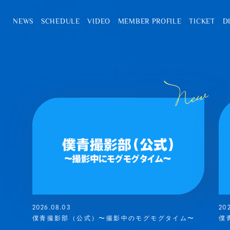
NEWS
SCHEDULE
VIDEO
MEMBER PROFILE
TICKET
D
2026.08.03
202
僕青撮影部（公式）〜撮影中のモグモグタイム〜
僕