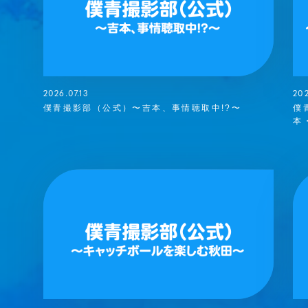
E
SPECIAL
2026.07.13
202
僕青撮影部（公式）〜吉本、事情聴取中!?〜
僕
本