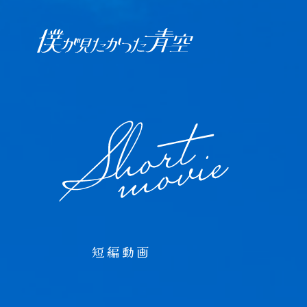
オフィシャル ファンクラブ
JOIN
LOGIN
日記
BLOG
報告日誌
短編動画
STAFF BLOG