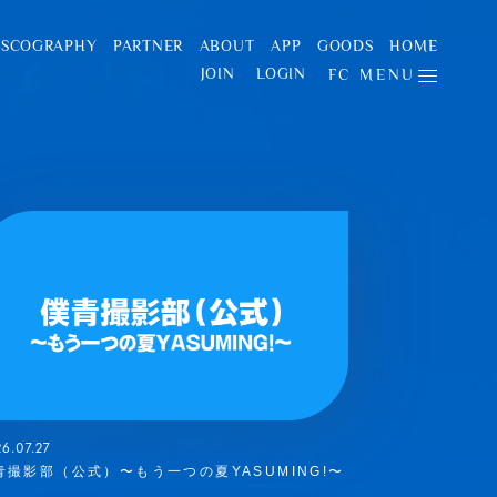
ISCOGRAPHY
PARTNER
ABOUT
APP
GOODS
HOME
JOIN
LOGIN
FC MENU
6.07.27
青撮影部（公式）〜もう一つの夏YASUMING!〜