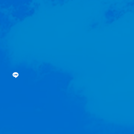
僕青相性診断
GAM
直感！推し探し