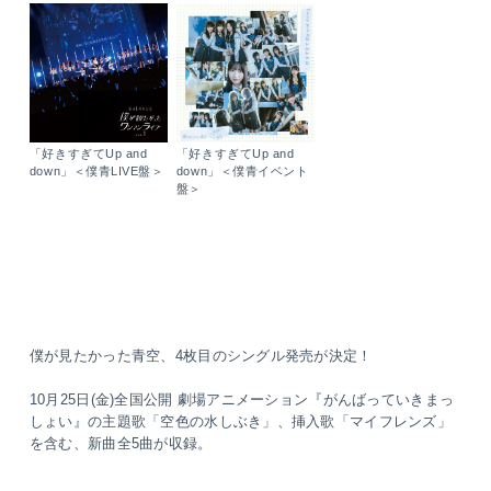
「好きすぎてUp and
「好きすぎてUp and
down」＜僕青LIVE盤＞
down」＜僕青イベント
盤＞
僕が見たかった青空、4枚目のシングル発売が決定！
10月25日(金)全国公開 劇場アニメーション『がんばっていきまっ
しょい』の主題歌「空色の水しぶき」、挿入歌「マイフレンズ」
を含む、新曲全5曲が収録。