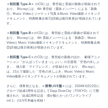
＜初回盤 Type-A＞
のCDには、青空組と雲組の新曲が収録されて
おり、 Blu-rayには、4th 青空組（選抜メンバー）による「新曲
①」Music Videoとジャケット写真＆Music Video撮影メイキング
ドキュメント、特典映像企画①(詳細は後日発表)が収録されていま
す。
＜初回盤 Type-B＞
のCDには、青空組と雲組の新曲が収録されて
おり、 Blu-rayには、4th 雲組メンバーによる「新曲②」Music
VideoとMusic Video撮影メイキングドキュメント、特典映像企画
②(詳細は後日発表)が収録されています。
＜初回盤 Type-C＞
のCDには、青空組の新曲のほか、 劇場アニメ
ーション『がんばっていきまっしょい』の主題歌「空色の水しぶ
き」、挿入歌「マイフレンズ」 が収録されており、 Blu-rayに
は、23人で撮影した「空色の水しぶき」Music VideoとMusic
Video撮影メイキングドキュメントが収録されています。
さらに、僕青初となる、
＜僕青LIVE盤＞
には、2024年6月22日に
グループ結成1周年を記念してZepp DiverCity（TOKYO）にて開
催された「結成1周年記念 僕が観たかったワンマンライブ
vol.1」のLIVE本編を収録！