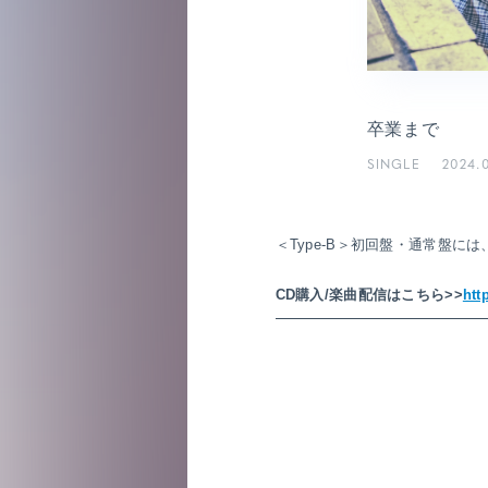
僕青相性診断
GAM
直感！推し探し
卒業まで
SINGLE
2024.
＜Type-B＞初回盤・通常盤には
CD購入/楽曲配信はこちら>>
htt