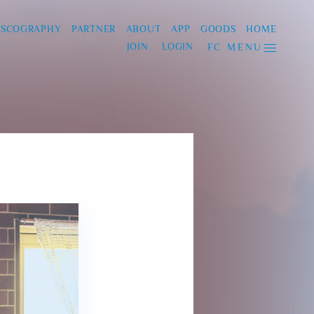
ISCOGRAPHY
PARTNER
ABOUT
APP
GOODS
HOME
JOIN
LOGIN
FC MENU