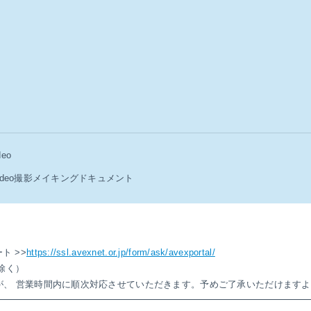
eo
 Video撮影メイキングドキュメント
】
ト >>
https://ssl.avexnet.or.jp/form/ask/avexportal/
祝除く）
が、 営業時間内に順次対応させていただきます。予めご了承いただけます