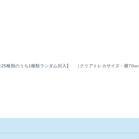
全25種類のうち1種類ランダム封入】 （クリアトレカサイズ：横70㎜×