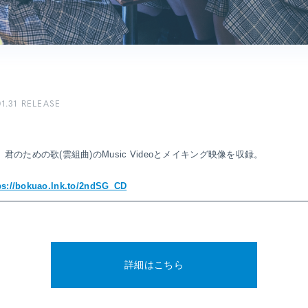
E
SPECIAL
01.31 RELEASE
、君のための歌(雲組曲)のMusic Videoとメイキング映像を収録。
ps://bokuao.lnk.to/2ndSG_CD
詳細はこちら