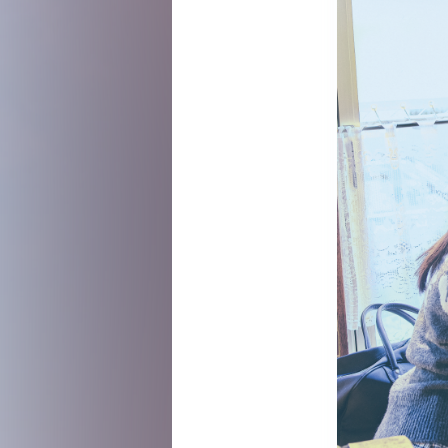
視聴覚室
RADIO
思い出
PHOTO
動画
MOVIE
動画/短編動画
S