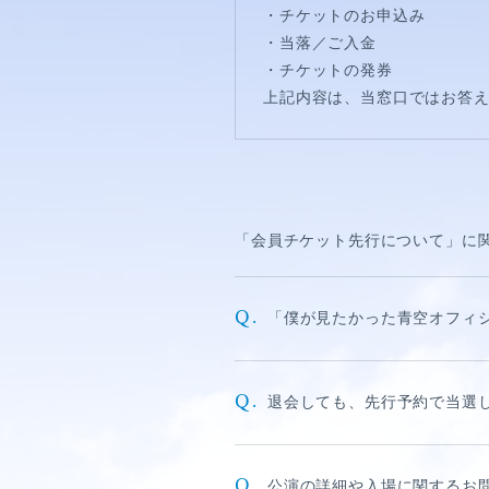
視聴覚室
・チケットのお申込み
・当落／ご入金
RADIO
・チケットの発券
上記内容は、当窓口ではお答
思い出
PHOTO
動画
「会員チケット先行について」に
MOVIE
Q.
「僕が見たかった青空オフィ
動画/短編動画
S
Q.
退会しても、先行予約で当選
Q.
公演の詳細や入場に関するお