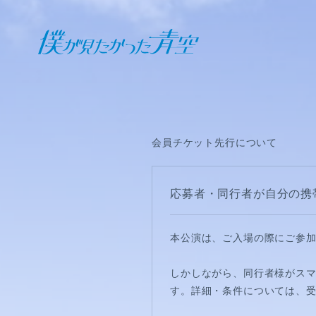
オフィシャル ファンクラブ
JOIN
LOGIN
会員チケット先行について
日記
応募者・同行者が自分の携
BLOG
本公演は、ご入場の際にご参
報告日誌
しかしながら、同行者様がス
STAFF BLOG
す。詳細・条件については、