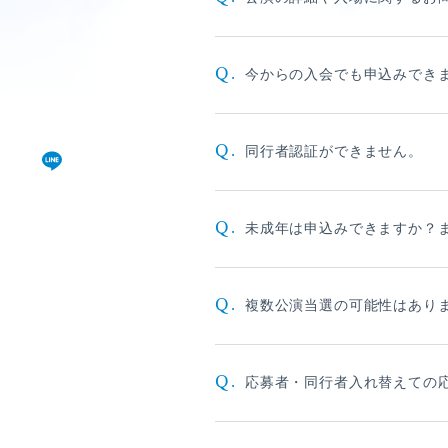
僕青相性診断
GAM
Q.
今からの入会でも申込みでき
直感！推し探し
Q.
同行者認証ができません。
Q.
未成年は申込みできますか？
Q.
複数公演当選の可能性はあり
Q.
応募者・同行者入れ替えての