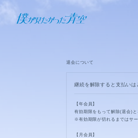
オフィシャル ファンクラブ
JOIN
LOGIN
退会について
日記
継続を解除すると支払いは
BLOG
【年会員】
報告日誌
有効期限をもって解除(退会)
※有効期限が切れるまではサ
STAFF BLOG
【月会員】