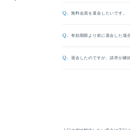
僕青相性診断
GAM
Q.
無料会員を退会したいです。
直感！推し探し
Q.
有効期限より前に退会した場
Q.
退会したのですが、請求が継