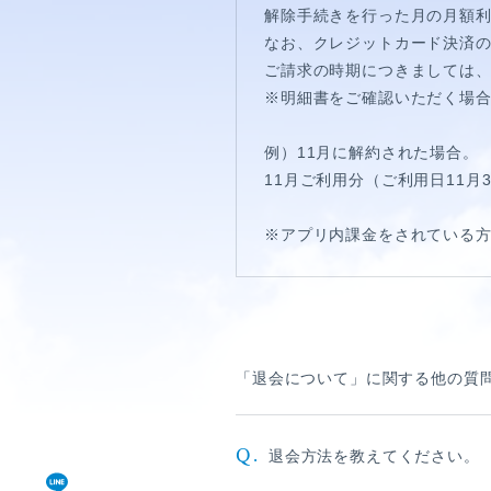
視聴覚室
解除手続きを行った月の月額
なお、クレジットカード決済
RADIO
ご請求の時期につきましては
※明細書をご確認いただく場
思い出
例）11月に解約された場合。
PHOTO
11月ご利用分（ご利用日11月
動画
※アプリ内課金をされている方
MOVIE
動画/短編動画
「退会について」に関する他の質
S
Q.
退会方法を教えてください。