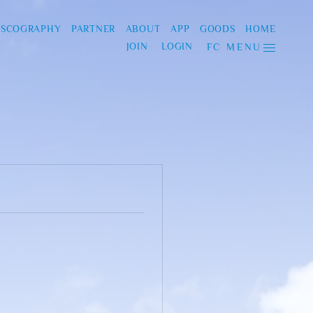
ISCOGRAPHY
PARTNER
ABOUT
APP
GOODS
HOME
JOIN
LOGIN
FC MENU
。