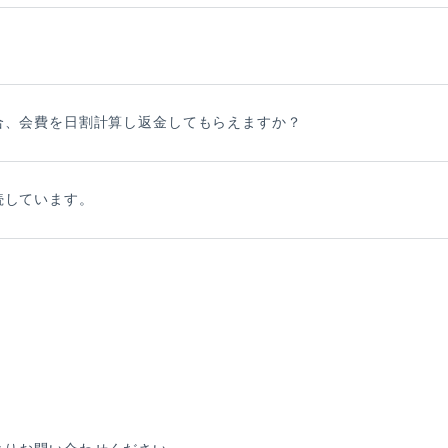
E
SPECIAL
合、会費を日割計算し返金してもらえますか？
続しています。