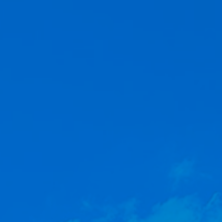
視聴覚室
RADIO
思い出
PHOTO
動画
MOVIE
動画/短編動画
S