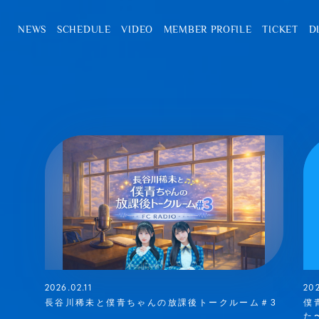
NEWS
SCHEDULE
VIDEO
MEMBER PROFILE
TICKET
D
2026.02.11
20
長谷川稀未と僕青ちゃんの放課後トークルーム＃3
僕
た