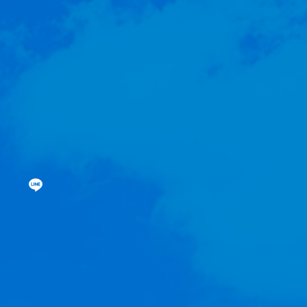
僕青相性診断
GAM
直感！推し探し