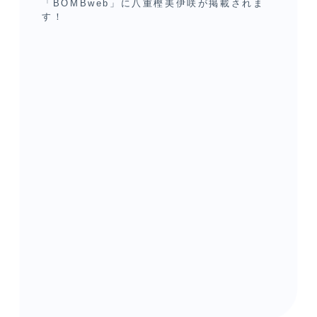
「BOMBweb」に八重樫美伊咲が掲載されま
す！
2026.07.11
NEWS
ニッポン放送『僕が見たかった青空 君と奏で
るラジオ』公開収録 at MIURA FUN BEACH
の開催決定！
2026.07.11
NEWS
7月ランダム ほうとう須永厨房生写真・アクリ
ルスタンド/東配工コラボ販売開始！
2026.07.11
OTHER
NATSLIVE 「僕が見たかった青空 放課後僕
青キッチン」の配信が決定しました
2026.07.10
NEWS
『EFFECTEN』の2026 Summer
Collectionのモデルに杉浦英恋が起用されま
した！