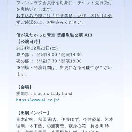
ファンクラブ会員様を対象に、チケット先行受付
を実施いたします。
お申込みの際には「注意事項」及び、各項目を必
ずご確認の上、お申込みください。
僕が見たかった青空 雲組単独公演 #13
【公演日時】
2024年12月21日(土)
昼の部 ： 開場14:00 / 開演14:30
夜の部 ： 開場17:30 / 開演18:00
メンバーコンテンツ
※開場・開演時間は、変更になる可能性がござい
ます。
【会場】
愛知県：Electric Lady Land
https://www.ell.co.jp/
【出演メンバー】
青木宙帆、秋田 莉杏、伊藤ゆず、
今井優希、岩本
理瑚、木下藍、杉浦英恋、萩原心花、長谷川 稀