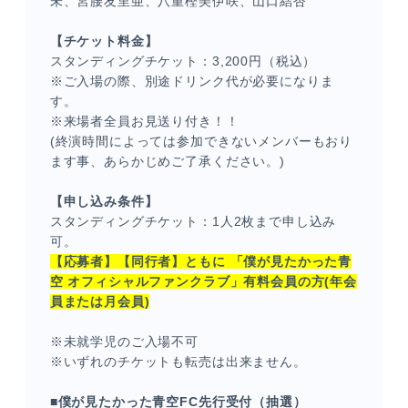
未、宮腰友里亜、八重樫美伊咲、山口結杏
【チケット料金】
スタンディングチケット：3,200円（税込）
※ご入場の際、別途ドリンク代が必要になりま
す。
※来場者全員お見送り付き！！
(終演時間によっては参加できないメンバーもおり
ます事、あらかじめご了承ください。)
【申し込み条件】
スタンディングチケット：1人2枚まで申し込み
可。
【応募者】【同行者】ともに 「僕が見たかった青
空 オフィシャルファンクラブ」有料会員の方(年会
員または月会員)
※未就学児のご入場不可
※いずれのチケットも転売は出来ません。
■僕が見たかった青空FC先行受付（抽選）