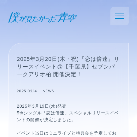
2025年3月20日(木・祝)『恋は倍速』リ
リースイベント@【千葉県】セブンパ
ークアリオ柏 開催決定！
2025.02.14
NEWS
2025
年
3
月
19
日
(
水
)
発売
5th
シングル「恋は倍速」スペシャルリリースイベ
ントの開催が決定しました。
イベント当日はミニライブと特典会を予定してお