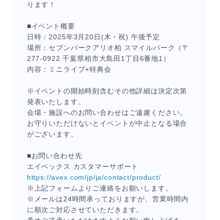
ります！
■イベント概要
日時：
2025
年
3
月
20
日
(
木・祝
)
午後予定
場所：セブンパークアリオ柏 スマイルパーク（〒
277-0922
千葉県柏市大島田
1
丁目
6
番地
1
）
内容：ミニライブ
+
特典会
※イベントの開始時刻含むその他詳細は決定次第
発表いたします。
メンバーコンテンツ
会場・施設へのお問い合わせはご遠慮ください。
お守りいただけないとイベントが中止となる場合
がございます。
■お問い合わせ先
エイベックス カスタマーサポート
https://avex.com/jp/ja/contact/product/
※上記フォームよりご連絡をお願いします。
※メールは
24
時間承っておりますが、営業時間内
に順次ご対応させていただきます。