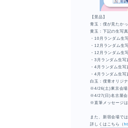
【景品】
青玉：僕が見たかっ
黄玉：下記の生写真
・10月ランダム生写
・12月ランダム生
・12月ランダム生
・3月ランダム生写
・4月ランダム生写真
・4月ランダム生写
白玉：僕青オリジ
※4/26(土)東
※4/27(日)名
※直筆メッセージ
また、新宿会場ではア
詳しくはこちら（
h