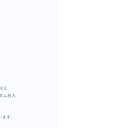
封入
ンダム封入
ざいます。