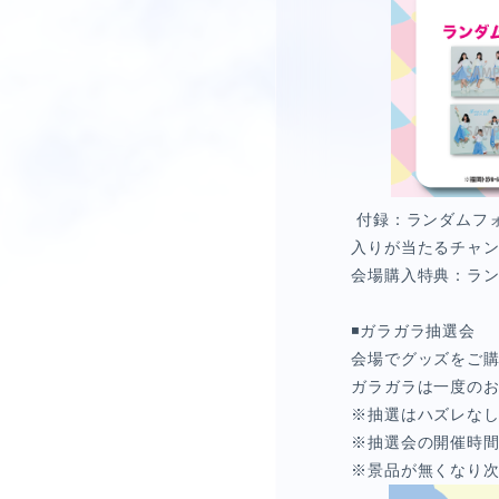
付録：ランダムフォ
入りが当たるチャ
会場購入特典：ラン
◾️ガラガラ抽選会
会場でグッズをご
ガラガラは一度のお
※抽選はハズレな
※抽選会の開催時
※景品が無くなり