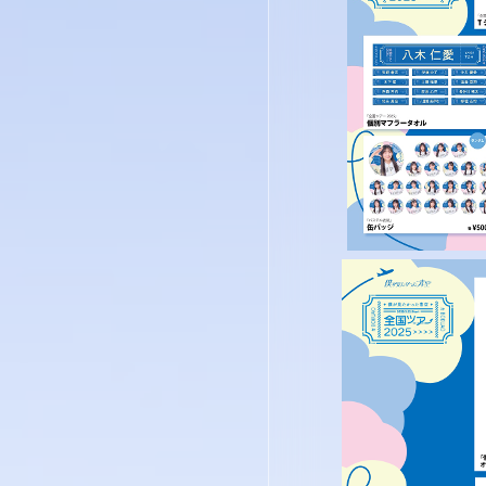
僕青相性診断
GAM
直感！推し探し