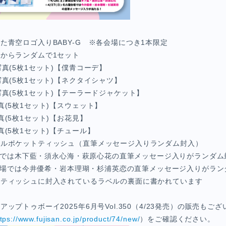
た青空ロゴ入りBABY-G ※各会場につき1本限定
からランダムで1セット
真(5枚1セット)【僕青コーデ】
写真(5枚1セット)【ネクタイシャツ】
写真(5枚1セット)【テーラードジャケット】
真(5枚1セット)【スウェット】
(5枚1セット)【お花見】
真(5枚1セット)【チュール】
ナルポケットティッシュ（直筆メッセージ入りランダム封入）
京会場では木下藍・須永心海・萩原心花の直筆メッセージ入りがランダム
古屋会場では今井優希・岩本理瑚・杉浦英恋の直筆メッセージ入りがラ
はティッシュに封入されているラベルの裏面に書かれています
ップトゥボーイ2025年6月号Vol.350（4/23発売）の販売もご
ttps://www.fujisan.co.jp/product/74/new/
）をご確認ください。