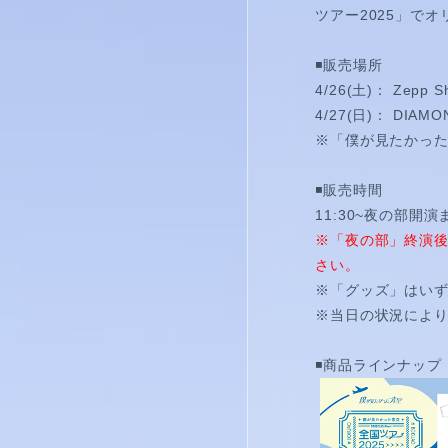
視聴覚室
ツアー2025」で
RADIO
◾️販売場所
4/26(土)： Zepp 
思い出
4/27(日)： DIAM
※「僕が見たかった
PHOTO
◾️販売時間
動画
11:30~夜の部開演
※「夜の部」終演
MOVIE
さい。
※「グッズ」はい
動画/短編動画
※当日の状況によ
S
◾️商品ラインナップ