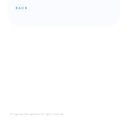
BACK
メンバーコンテンツ
© Ligareaz Management All rights reserved.