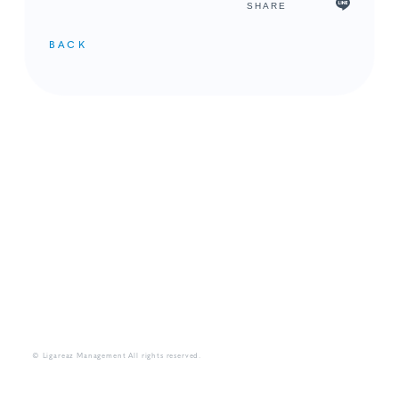
SHARE
BACK
メンバーコンテンツ
© Ligareaz Management All rights reserved.