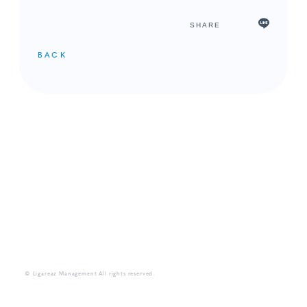
SHARE
BACK
メンバーコンテンツ
© Ligareaz Management All rights reserved.