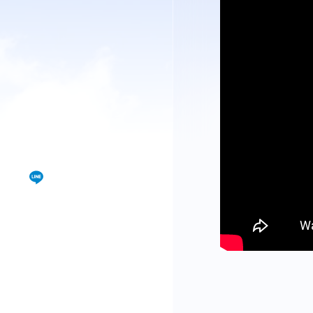
視聴覚室
RADIO
思い出
PHOTO
動画
MOVIE
動画/短編動画
S