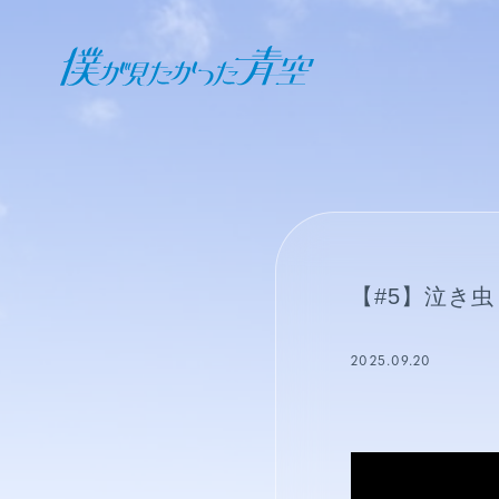
オフィシャル ファンクラブ
JOIN
LOGIN
日記
【#5】泣き虫
BLOG
2025.09.20
報告日誌
STAFF BLOG