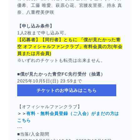
優希、工藤 唯愛、萩原心花、宮腰友里亜、持永 真
奈、八重樫美伊咲
【申し込み条件】
1人2枚まで申し込み可。
【応募者】【同行者】ともに 「僕が見たかった青
空 オフィシャルファンクラブ」有料会員の方(年会
員または月会員)
※いずれのチケットも転売は出来ません。
■僕が見たかった青空FC先行受付（抽選）
2025年10月5日(日) 23:59まで
チケットのお申込みはこちら
【オフィシャルファンクラブ】
＞＞
有料・無料会員登録（ご入会）がまだの方は
こちら
---
■当落/入金期間