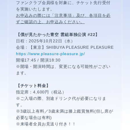
ファンクラブ会員様を対象に、チケット先行受付
を実施いたします。
お申込みの際には「注意事項」及び、各項目を必
ずご確認の上、お申込みください。
【僕が見たかった青空 雲組単独公演 #22】
日程：2025年10月22日（水）
会場：【東京】SHIBUYA PLEASURE PLEASURE
https://www.pleasure-pleasure.jp/
開場17:45 / 開演18:30
メンバーコンテンツ
※開場・開演時間は、変更になる可能性がござい
ます。
【チケット料金】
指定席：4,600円（税込）
※ご入場の際、別途ドリンク代が必要になりま
す。
※3歳以上有料／3歳未満は膝上鑑賞無料(但し席が
必要な場合は有料)
※来場者全員お見送り付き！！