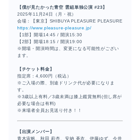
【僕が見たかった青空 雲組単独公演 #23】
2025年11月24日（月・祝）
会場：【東京】SHIBUYA PLEASURE PLEASURE
https://www.pleasure-pleasure.jp/
【1部】開場14:45 / 開演15:30
【2部】開場18:15 / 開演19:00
※開場・開演時間は、変更になる可能性がござい
ます。
【チケット料金】
指定席：4,600円（税込）
※ご入場の際、別途ドリンク代が必要になりま
す。
※3歳以上有料／3歳未満は膝上鑑賞無料(但し席が
必要な場合は有料)
※来場者全員お見送り付き！！
【出演メンバー】
青木宙帆、秋田 莉杏、安納 蒼衣、伊藤ゆず、
今井