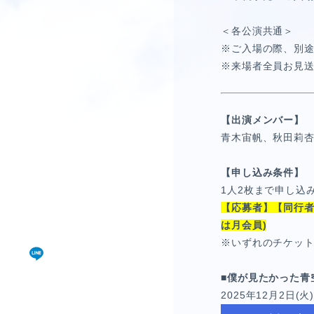
＜各公演共通＞
※ご入場の際、別
※来場者全員お見
【出演メンバー】
青木宙帆、秋田莉
【申し込み条件】
1人2枚まで申し込
【応募者】【同行者
は月会員)
※いずれのチケッ
■僕が見たかった青
2025年12月2日(火)