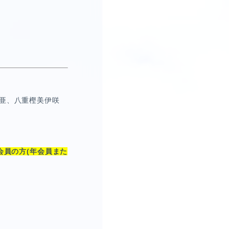
亜、八重樫美伊咲
会員の方(年会員また