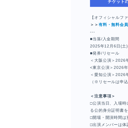
チケット
【オフィシャルフ
＞＞
有料・無料会
---
■当落/入金期間
2025年12月6日(土)
■発券/リセール
＜大阪公演＞2026年1
<東京公演＞2026年1
＜愛知公演＞2026年1
（※リセールは申
＜注意事項＞
□公演当日、入場時
る公的身分証明書
□開場・開演時間
□出演メンバーは体