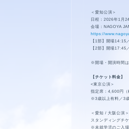
僕青相性診断
GAM
＜愛知公演＞
日程：2026年1月
直感！推し探し
会場：NAGOYA JA
https://www.nagoy
【1部】開場14:15／
【2部】開場17:45／
※開場・開演時間
【チケット料金】
<東京公演＞
指定席：4,600円
※3歳以上有料／3
＜愛知 / 大阪公演
スタンディングチケ
※未就学児のご入