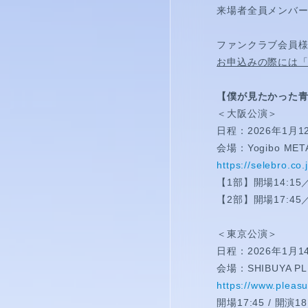
視聴覚室
来場者全員メンバー
RADIO
ファンクラブ会員
お申込みの際には
思い出
【僕が見たかった青空
PHOTO
＜大阪公演＞
日程：2026年1月
動画
会場：Yogibo META
https://selebro.co.
MOVIE
【1部】開場14:15／
【2部】開場17:45／
動画/短編動画
＜東京公演＞
S
日程：2026年1月
会場：SHIBUYA PL
https://www.pleasu
開場17:45 / 開演18