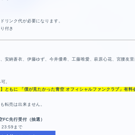
途ドリンク代が必要になります。
送り付き
杏、安納蒼衣、伊藤ゆず、
今井優希、工藤唯愛、萩原心花、宮腰友里
み可。
】ともに 「僕が見たかった青空 オフィシャルファンクラブ」有料
トも転売は出来ません。
空FC先行受付（抽選）
 23:59まで