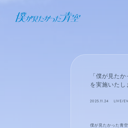
オフィシャル ファンクラブ
JOIN
LOGIN
日記
「僕が見たか
BLOG
を実施いたし
報告日誌
2025.11.24
LIVE/E
STAFF BLOG
僕が見たかった青空