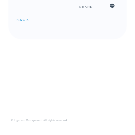
SHARE
BACK
メンバーコンテンツ
© Ligareaz Management All rights reserved.