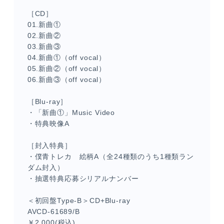
［CD］
01.新曲①
02.新曲②
03.新曲③
04.新曲①（off vocal）
05.新曲②（off vocal）
06.新曲③（off vocal）
［Blu-ray］
・「新曲①」Music Video
・特典映像A
［封入特典］
・僕青トレカ 絵柄A（全24種類のうち1種類ラン
ダム封入）
・抽選特典応募シリアルナンバー
＜初回盤Type-B＞CD+Blu-ray
AVCD-61689/B
￥2,000(税込)