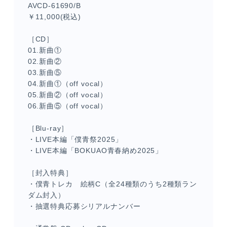
AVCD-61690/B
￥11,000(税込)
［CD］
01.新曲①
02.新曲②
03.新曲⑤
04.新曲①（off vocal）
05.新曲②（off vocal）
06.新曲⑤（off vocal）
［Blu-ray］
・LIVE本編「僕青祭2025」
・LIVE本編「BOKUAO青春納め2025」
［封入特典］
・僕青トレカ 絵柄C（全24種類のうち2種類ラン
ダム封入）
・抽選特典応募シリアルナンバー