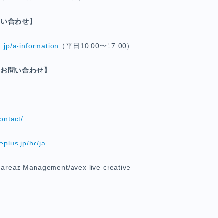
問い合わせ】
m.jp/a-information
（平日10:00〜17:00）
るお問い合わせ】
p
contact/
eplus.jp/hc/ja
az Management/avex live creative