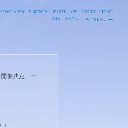
ISCOGRAPHY
PARTNER
ABOUT
APP
GOODS
HOME
JOIN
LOGIN
FC MENU
」開催決定！一
た！