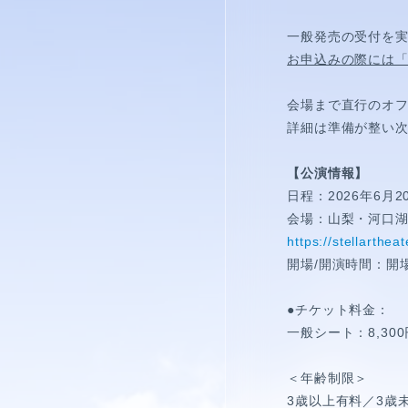
視聴覚室
一般発売の受付を
RADIO
お申込みの際には
思い出
会場まで直行のオフ
詳細は準備が整い
PHOTO
【公演情報】
動画
日程：2026年6月
会場：山梨・河口
MOVIE
https://stellartheat
開場/開演時間：開場1
動画/短編動画
●チケット料金：
S
一般シート：8,30
＜年齢制限＞
3歳以上有料／3歳