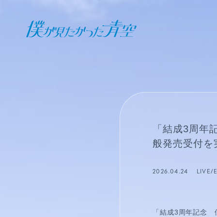
オフィシャル ファンクラブ
JOIN
LOGIN
日記
「結成3周年
BLOG
般発売受付を
報告日誌
2026.04.24
LIVE/
STAFF BLOG
「結成3周年記念 