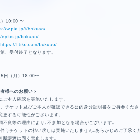
E
）10:00 〜
s://w.pia.jp/t/bokuao/
SPECIAL
//eplus.jp/bokuao/
：
https://l-tike.com/bokuao/
次第、受付終了となります。
15日（月）18:00〜
場者様へのお願い＞
にご本人確認を実施いたします。
ず、チケット及びご本人が確認できる公的身分証明書をご持参くださ
変更する可能性がございます。
調不良等の理由により､不参加となる場合がございます｡
伴うチケットの払い戻しは実施いたしません｡あらかじめご了承くだ
無断譲渡は固く禁止します。