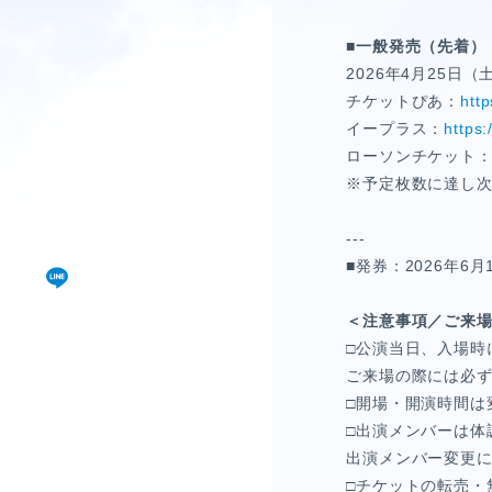
僕青相性診断
GAM
■
一般発売（先着）
2026年4月25日（土
直感！推し探し
チケットぴあ：
http
イープラス：
https:
ローソンチケット
※予定枚数に達し
---
■発券：2026年6月
＜注意事項／ご来
□公演当日、入場時
ご来場の際には必
□開場・開演時間は
□出演メンバーは体
出演メンバー変更に
□チケットの転売・