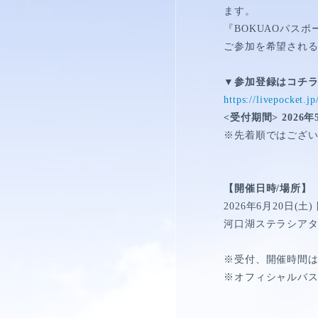
視聴覚室
ます。
『
BOKUAO
パスポ
RADIO
ご参加を希望され
思い出
▼参加登録はコチ
https://livepocket.j
PHOTO
<
受付期間
> 2026
年
※先着順ではござ
動画
MOVIE
【開催日時
/
場所】
2026
年
6
月
20
日
(
土
)
動画/短編動画
河口湖ステラシア
S
※受付、開催時間
※オフィシャルバ