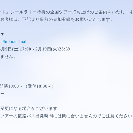
ート』シールラリー特典の全国ツアー打ち上げのご案内をいたしま
るお客様は、下記より事前の参加登録をお願いいたします。
ラ▼
p/e/bokuaofinal
5
月
9
日
(
土
)17:00
～
5
月
19
日
(
火
)23:59
いません。
開演
19:00
～（受付
18:30
～）
ター
HORT MOVIE
は変更になる場合がございます
スツアーの復路バス出発時間には間に合いませんのでご注意ください