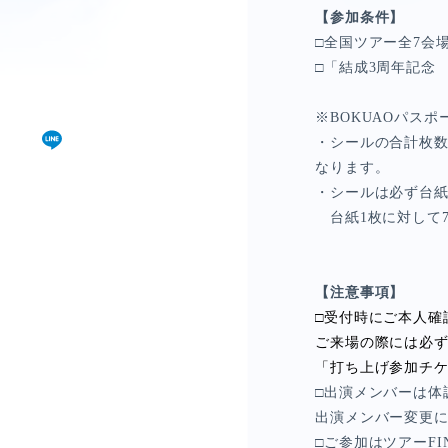
僕青相性診断
GAM
【参加条件】
□全国ツアー全
7
会
□「結成
3
周年記念
直感！推し探し
※
BOKUAO
パスポ
・シールの合計枚
なります。
・シールは必ず台
台紙
1
枚に対して
【注意事項】
□受付時にご本人確
ご来場の際には必
「打ち上げ参加チ
□出演メンバーは体
出演メンバー変更に
□ご参加はツアー
FI