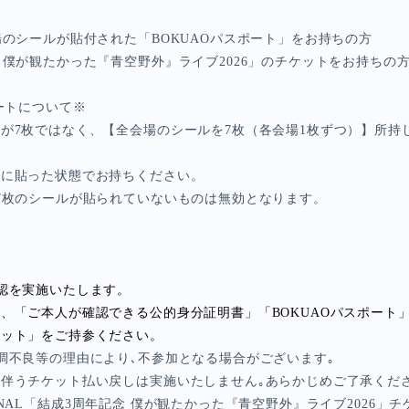
E
場のシールが貼付された「
BOKUAO
パスポート」をお持ちの方
 僕が観たかった『青空野外』ライブ
2026
」のチケットをお持ちの
SPECIAL
ートについて※
数が
7
枚ではなく、【全会場のシールを
7
枚（各会場
1
枚ずつ）】所持
紙に貼った状態でお持ちください。
7
枚のシールが貼られていないものは無効となります。
認を実施いたします。
ず、「ご本人が確認できる公的身分証明書」「
BOKUAO
パスポート
ケット」をご持参ください。
調不良等の理由により､不参加となる場合がございます｡
伴うチケット払い戻しは実施いたしません｡あらかじめご了承くださ
NAL
「結成
3
周年記念 僕が観たかった『青空野外』ライブ
2026
」チ