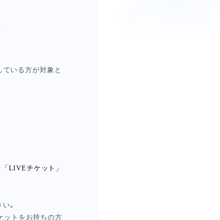
方
している方が対象と
」「
LIVE
チケット」
い｡
ケットをお持ちの方