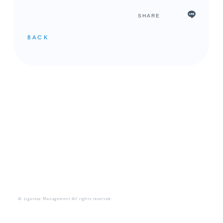
SHARE
BACK
メンバーコンテンツ
© Ligareaz Management All rights reserved.