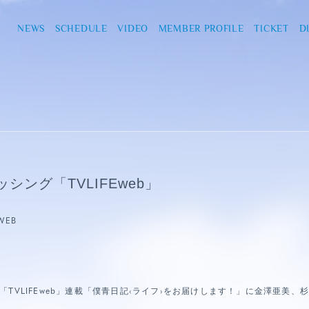
NEWS
SCHEDULE
VIDEO
MEMBER PROFILE
TICKET
D
シング「TVLIFEweb」
WEB
TVLIFEweb」連載「僕青日記‹ライフ›をお届けします！」に金澤亜美、