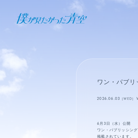
オフィシャル ファンクラブ
JOIN
LOGIN
日記
ワン・パブリッ
BLOG
2026.06.03
［WED］
報告日誌
STAFF BLOG
6月3日（水）公開
ワン・パブリッシング「
掲載されています。