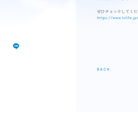
視聴覚室
ぜひチェックしてくだ
RADIO
https://www.tvlife.
思い出
PHOTO
動画
BACK
MOVIE
動画/短編動画
S