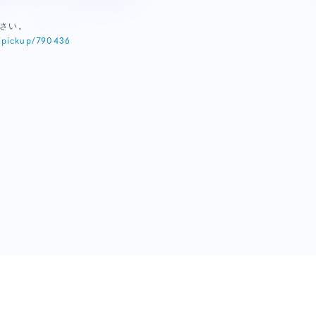
さい。
jp/pickup/790436
HORT MOVIE