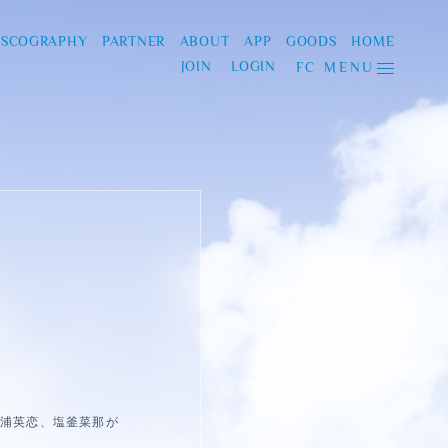
ISCOGRAPHY
PARTNER
ABOUT
APP
GOODS
HOME
JOIN
LOGIN
FC MENU
杉浦英恋、塩釜菜那が