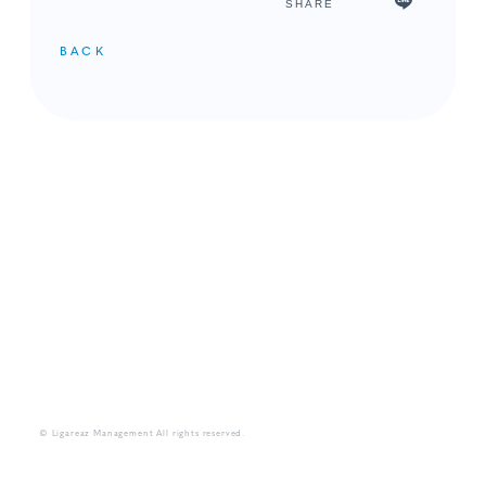
SHARE
BACK
メンバーコンテンツ
© Ligareaz Management All rights reserved.