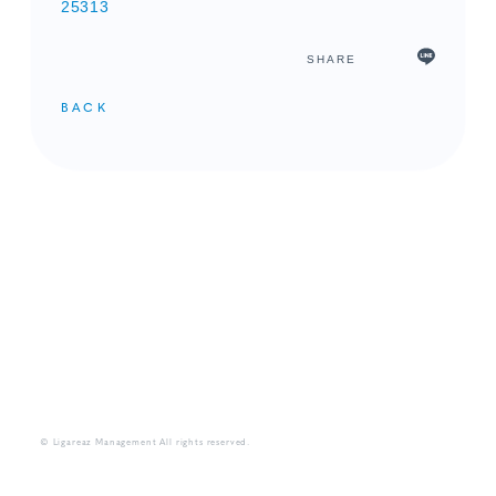
25313
SHARE
BACK
メンバーコンテンツ
© Ligareaz Management All rights reserved.