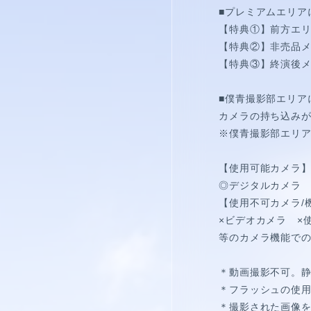
僕青相性診断
GAM
■プレミアムエリア
【特典①】前方エ
【特典②】非売品
直感！推し探し
【特典③】終演後
■僕青撮影部エリア
カメラの持ち込み
※僕青撮影部エリ
【使用可能カメラ
◎デジタルカメラ
【使用不可カメラ/
×ビデオカメラ ×
等のカメラ機能で
＊動画撮影不可。
＊フラッシュの使用
＊撮影された画像