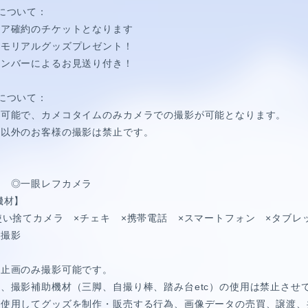
E
について：
リア確約のチケットとなります
メモリアルグッズプレゼント！
メンバーによるお見送り付き！
SPECIAL
について：
が可能で、カメコタイムのみカメラでの撮影が可能となります。
ア以外のお客様の撮影は禁止です。
】
 ◎一眼レフカメラ
機材】
使い捨てカメラ ×チェキ ×携帯電話 ×スマートフォン ×タブ
の撮影
静止画のみ撮影可能です。
、撮影補助機材（三脚、自撮り棒、踏み台etc）の使用は禁止させ
を使用してグッズを制作・販売する行為、画像データの売買、譲渡、