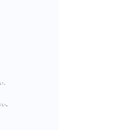
い。
い｡