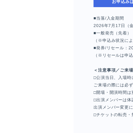
お申込み
■当落/入金期間
2026年7月17日（金
■一般発売（先着）：
（※申込み状況に
■発券/リセール：20
（※リセールは申
＜注意事項／ご来
□公演当日、入場時
ご来場の際には必
□開場・開演時間は
□出演メンバーは体
出演メンバー変更に
□チケットの転売・