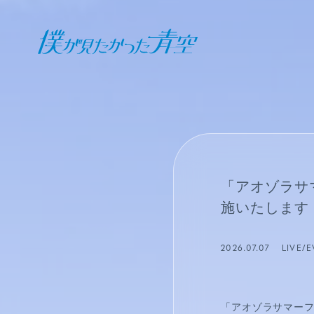
オフィシャル ファンクラブ
JOIN
LOGIN
日記
「アオゾラサ
BLOG
施いたします
報告日誌
2026.07.07
LIVE/
STAFF BLOG
「アオゾラサマーフ