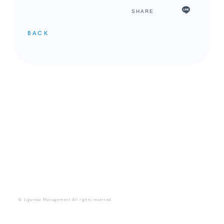
SHARE
BACK
メンバーコンテンツ
© Ligareaz Management All rights reserved.