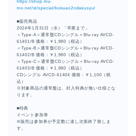
https://shop.mu-
mo.net/st/special/bokuao2ndakusyu/
■販売商品
2024
年
1
月
31
日（水）「卒業まで」
＜
Type-A
＞通常盤
CD
シングル＋
Blu-ray AVCD-
61401/B
価格：￥
1,980
（税込）
＜
Type-B
＞通常盤
CD
シングル＋
Blu-ray AVCD-
61402/B
価格：￥
1,980
（税込）
＜
Type-C
＞通常盤
CD
シングル＋
Blu-ray AVCD-
61403/B
価格：￥
1,980
（税込）
CD
シングル
AVCD-61404
価格：￥
1,100
（税
込）
※対象商品の通常盤は、封入特典が無い仕様とな
ります。
■特典
イベント参加券
※
販売は参加券が予定数に達し次第終了致しま
す。