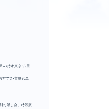
稀未
/
持永真奈
/
八重
﨑すずき
/
宮腰友里
別お話し会」特設販