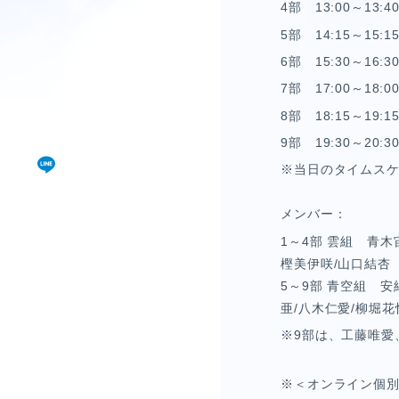
僕青相性診断
4
部
13:00
～
13:4
GAM
5
部
14:15
～
15:1
6
部
15:30
～
16:3
直感！推し探し
7
部
17:00
～
18:0
8
部
18:15
～
19:1
9
部
19:30
～
20:3
※当日のタイムスケ
メンバー：
1
～
4
部 雲組 青木
樫美伊咲
/
山口結杏
5
～
9
部 青空組 安
亜
/
八木仁愛
/
柳堀花
※
9
部は、工藤唯愛
※＜オンライン個