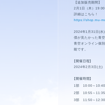
視聴覚室
【追加販売期間】
2月1日（木）19:0
RADIO
詳細はこちら！
https://shop.mu-mo
思い出
2024
年
1
月
31
日
(
水
PHOTO
僕が見たかった青
青空オンライン個
能です。
動画
MOVIE
【
開催日程
】
2024
年
2
月
3
日
(
土
)
動画/短編動画
【
開催時間
】
S
1
部
10:00
～
10:4
2
部
10:55
～
11:3
3
部
11:50
～
12:3