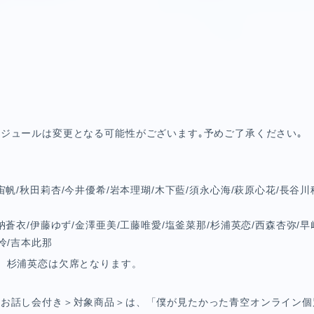
0
E
5
0
0
SPECIAL
5
0
ジュールは変更となる可能性がございます｡予めご了承ください｡
宙帆
/
秋田莉杏
/
今井優希
/
岩本理瑚
/
木下藍
/
須永心海
/
萩原心花
/
長谷川
納蒼衣
/
伊藤ゆず
/
金澤亜美
/
工藤唯愛
/
塩釜菜那
/
杉浦英恋
/
西森杏弥
/
早
怜
/
吉本此那
、杉浦英恋は欠席となります。
別お話し会付き＞対象商品＞は、「僕が見たかった青空オンライン個