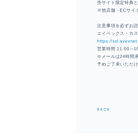
売サイト限定特典
※他店舗・
EC
サイ
注意事項を必ずお
エイベックス・カ
https://ssl.avexnet
営業時間
11:00
～
1
※メールは
24
時間
予めご了承いただ
BACK