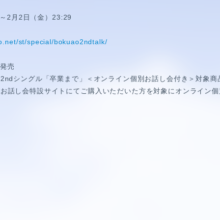
0～2月2日（金）23:29
.net/st/special/bokuao2ndtalk/
)
発売
空
2nd
シングル「卒業まで」＜オンライン個別お話し会付き＞対象商
別お話し会特設サイトにてご購入いただいた方を対象にオンライン個
HORT MOVIE
0
5
0