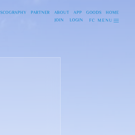
ISCOGRAPHY
PARTNER
ABOUT
APP
GOODS
HOME
JOIN
LOGIN
FC MENU