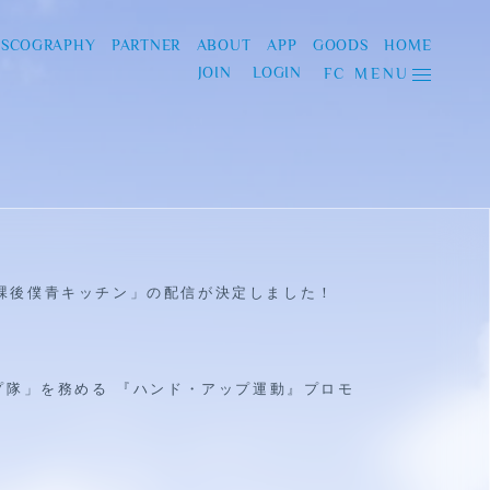
ISCOGRAPHY
PARTNER
ABOUT
APP
GOODS
HOME
JOIN
LOGIN
FC MENU
 放課後僕青キッチン」の配信が決定しました！
プ隊」を務める 『ハンド・アップ運動』プロモ