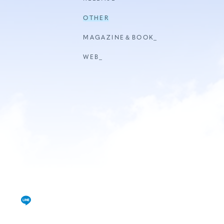
視聴覚室
OTHER
RADIO
MAGAZINE＆BOOK_
思い出
WEB_
PHOTO
動画
MOVIE
動画/短編動画
S