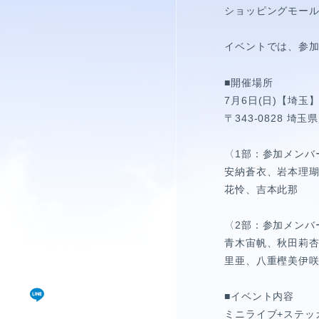
視聴覚室
ショッピングモー
RADIO
イベントでは、参
思い出
■開催場所
7月6日(日)【埼玉
PHOTO
〒343-0828 埼
動画
〈1部：参加メンバ
安納蒼衣、岩本理
MOVIE
花怜、吉本此那
動画/短編動画
〈2部：参加メンバ
青木宙帆、秋田莉
S
里亜、八重樫美伊
■イベント内容
ミニライブ+ステッ