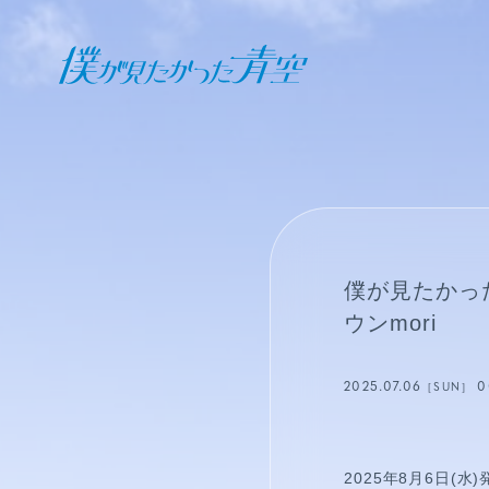
オフィシャル ファンクラブ
JOIN
LOGIN
日記
僕が見たかっ
BLOG
ウンmori
報告日誌
2025.07.06
0
［SUN］
STAFF BLOG
2025年8月6日(