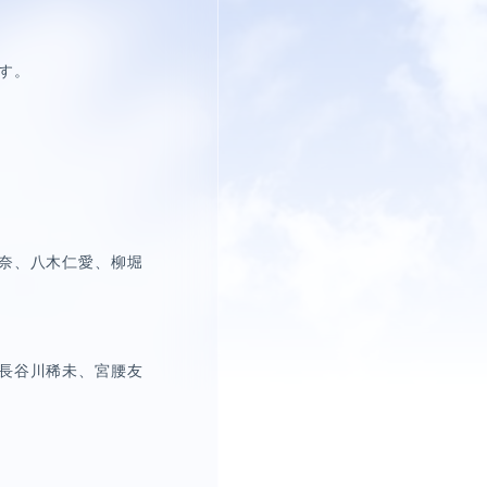
す。
奈、八木仁愛、柳堀
長谷川稀未、宮腰友