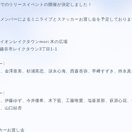
ルでのリリースイベントの開催が決定しました！
加メンバーによるミニライブとステッカーお渡し会を予定しておりま
】イオンレイクタウンmori 木の広場
玉県越谷市レイクタウン3丁目1-1
ー〉
瑚、金澤亜美、杉浦英恋、須永心海、西森杏弥、早﨑すずき、持永真
ー〉
杏、伊藤ゆず、今井優希、木下藍、工藤唯愛、塩釜菜那、萩原心花、
HORT MOVIE
咲、山口結杏
カーお渡し会