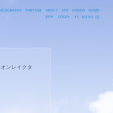
ISCOGRAPHY
PARTNER
ABOUT
APP
GOODS
HOME
JOIN
LOGIN
FC MENU
イオンレイクタ