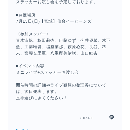
ステッカーお渡し会を予定しております。
■開催場所
7月13日(日)【宮城】仙台イービーンズ
〈参加メンバー〉
青木宙帆、秋田莉杏、伊藤ゆず、今井優希、木下
藍、工藤唯愛、塩釜菜那、萩原心花、長谷川稀
未、宮腰友里亜、八重樫美伊咲、山口結杏
メンバーコンテンツ
■イベント内容
ミニライブ+ステッカーお渡し会
開催時間の詳細やライブ観覧の整理券について
は、後日発表します。
是非遊びにきてください！
SHARE