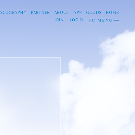
ISCOGRAPHY
PARTNER
ABOUT
APP
GOODS
HOME
JOIN
LOGIN
FC MENU