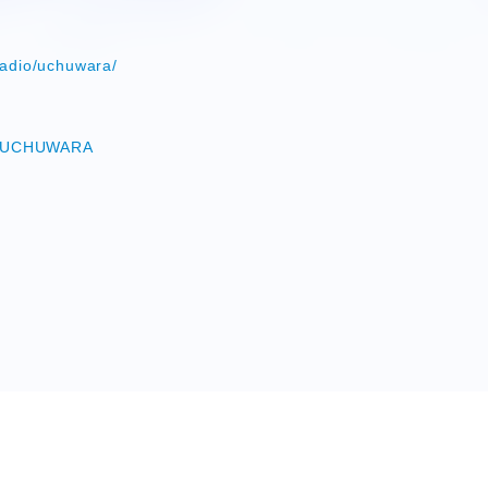
radio/uchuwara/
om/UCHUWARA
HORT MOVIE