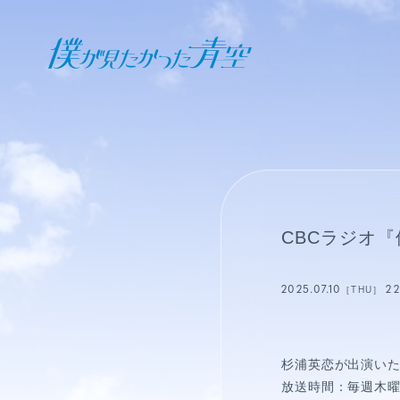
オフィシャル ファンクラブ
JOIN
LOGIN
日記
CBCラジオ
BLOG
2025.07.10
22
［THU］
報告日誌
STAFF BLOG
杉浦英恋が出演い
放送時間：毎週木曜日