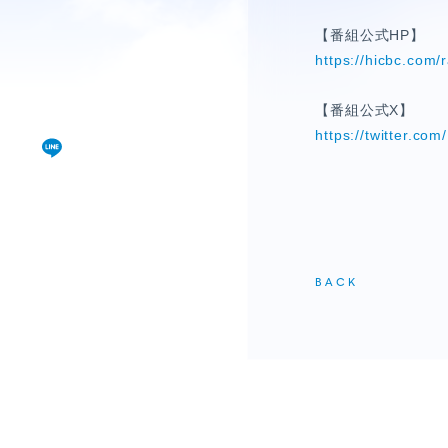
視聴覚室
【番組公式HP】
RADIO
https://hicbc.com/
思い出
【番組公式X】
https://twitter.c
PHOTO
動画
MOVIE
BACK
動画/短編動画
S