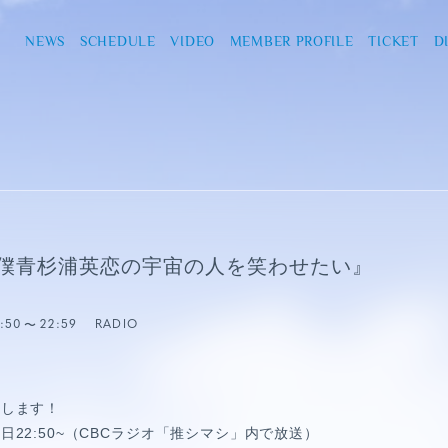
NEWS
SCHEDULE
VIDEO
MEMBER PROFILE
TICKET
D
『僕青杉浦英恋の宇宙の人を笑わせたい』
:50
22:59
RADIO
たします！
22:50~（CBCラジオ「推シマシ」内で放送）