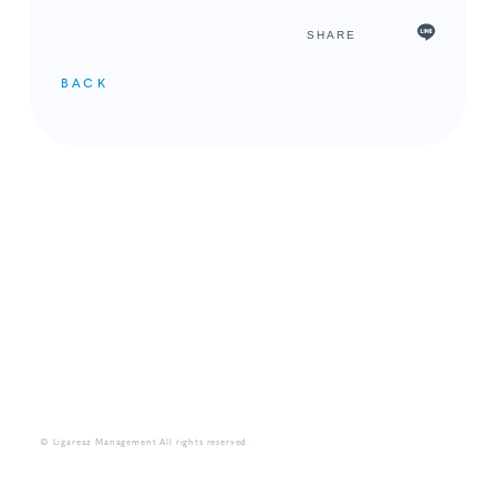
SHARE
BACK
メンバーコンテンツ
© Ligareaz Management All rights reserved.