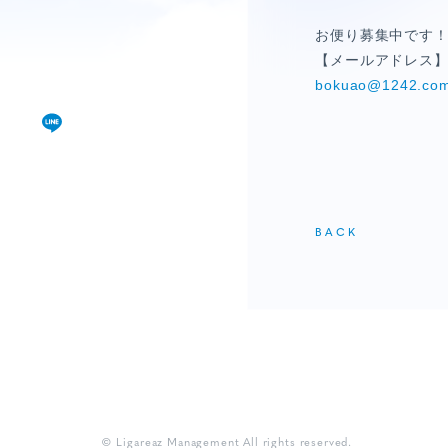
視聴覚室
お便り募集中です
RADIO
【メールアドレス
bokuao@1242.co
思い出
PHOTO
動画
BACK
MOVIE
動画/短編動画
S
© Ligareaz Management All rights reserved.