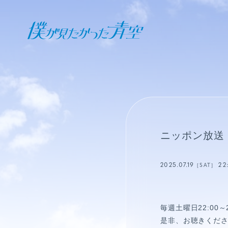
オフィシャル ファンクラブ
JOIN
LOGIN
日記
ニッポン放送
BLOG
2025.07.19
22
［SAT］
報告日誌
STAFF BLOG
毎週土曜日22:00～
是非、お聴きくだ