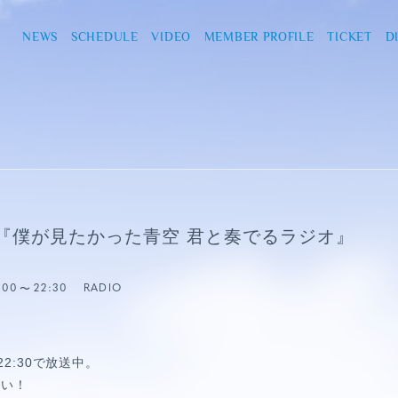
NEWS
SCHEDULE
VIDEO
MEMBER PROFILE
TICKET
D
『僕が見たかった青空 君と奏でるラジオ』
:00
22:30
RADIO
22:30で放送中。
さい！