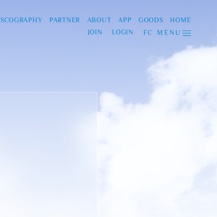
ISCOGRAPHY
PARTNER
ABOUT
APP
GOODS
HOME
JOIN
LOGIN
FC MENU