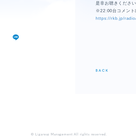
視聴覚室
是非お聴きくださ
※22:00台コメン
RADIO
https://rkb.jp/radio
思い出
PHOTO
動画
BACK
MOVIE
動画/短編動画
S
© Ligareaz Management All rights reserved.