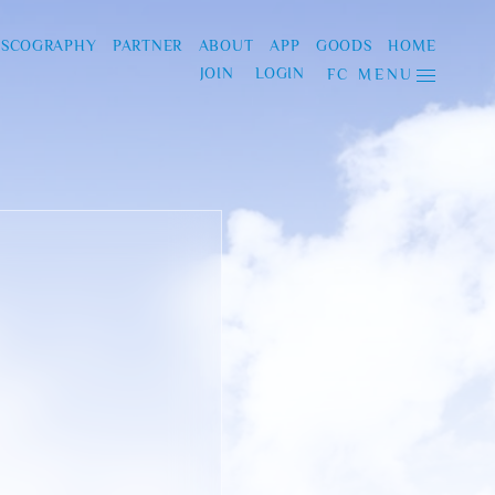
ISCOGRAPHY
PARTNER
ABOUT
APP
GOODS
HOME
JOIN
LOGIN
FC MENU