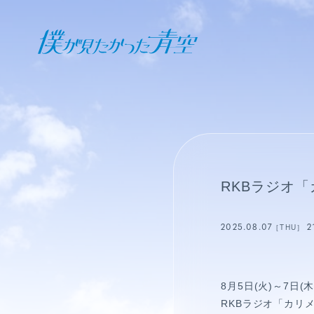
オフィシャル ファンクラブ
JOIN
LOGIN
日記
RKBラジオ
BLOG
2025.08.07
2
［THU］
報告日誌
STAFF BLOG
8月5日(火)～7日(木)
RKBラジオ「カリ