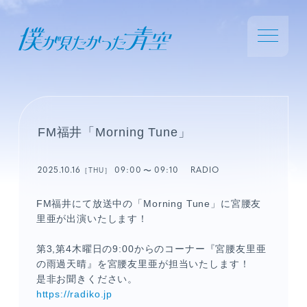
FM福井「Morning Tune」
2025.10.16
09:00
09:10
RADIO
［THU］
FM福井にて放送中の「Morning Tune」に宮腰友
里亜が出演いたします！
第
3,
第
4
木曜日の
9:00
からの
コーナー『宮腰友里亜
の雨過天晴』を宮腰友里亜が担当いたします！
是非お聞きください。
https://radiko.jp