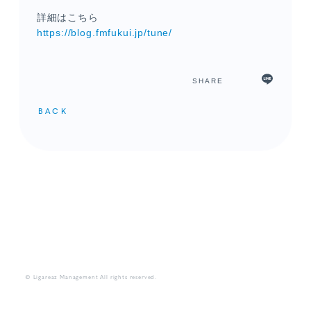
詳細はこちら
https://blog.fmfukui.jp/tune/
SHARE
BACK
メンバーコンテンツ
© Ligareaz Management All rights reserved.