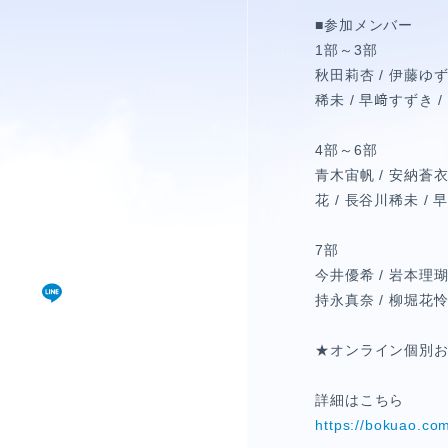
視聴覚室
■参加メンバー
RADIO
1部～3部
秋田莉杏 / 伊藤ゆず 
稀未 / 早﨑すずき 
思い出
PHOTO
4部～6部
青木宙帆 / 安納蒼衣 
花 / 長谷川稀未 / 
動画
7部
MOVIE
今井優希 / 岩本理瑚 
持永真奈 / 柳堀花怜
動画/短編動画
★オンライン個別お
S
詳細はこちら
https://bokuao.co