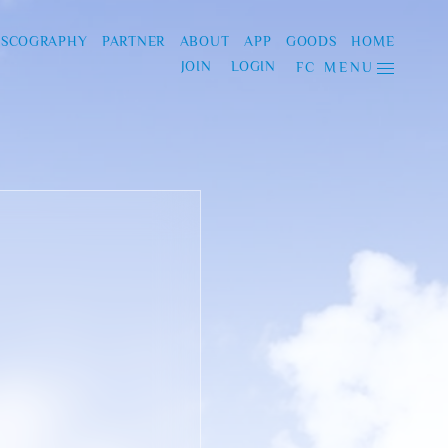
ISCOGRAPHY
PARTNER
ABOUT
APP
GOODS
HOME
JOIN
LOGIN
FC MENU