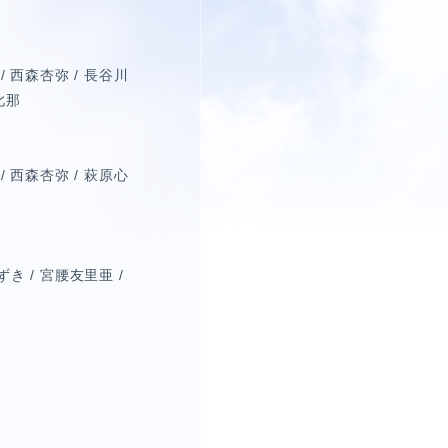
/ 西森杏弥 / 長谷川
此那
/ 西森杏弥 / 萩原心
ずき / 宮腰友里亜 /