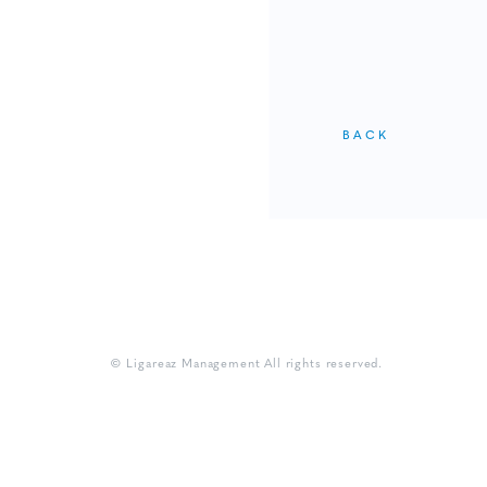
僕青相性診断
GAM
直感！推し探し
BACK
© Ligareaz Management All rights reserved.