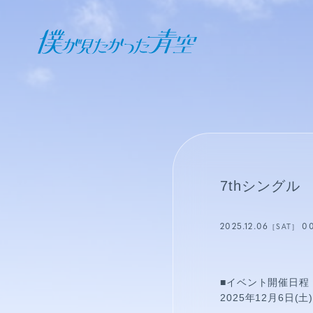
オフィシャル ファンクラブ
JOIN
LOGIN
日記
7thシング
BLOG
2025.12.06
0
［SAT］
報告日誌
STAFF BLOG
■イベント開催日程
2025年12月6日(土