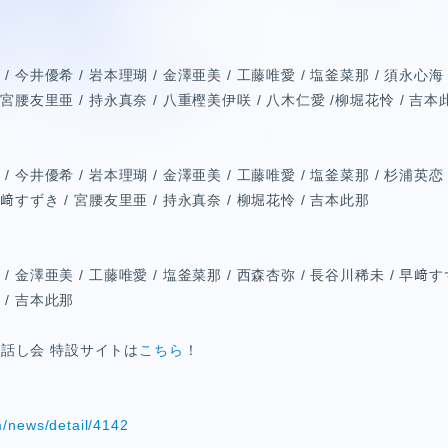
/ 今井優希 / 岩本理瑚 / 金澤亜美 / 工藤唯愛 / 塩釜菜那 / 須永心海 
/ 宮腰友里亜 / 持永真奈 / 八重樫美伊咲 / 八木仁愛 /柳堀花怜 / 吉本
/ 今井優希 / 岩本理瑚 / 金澤亜美 / 工藤唯愛 / 塩釜菜那 / 杉浦英恋 
早﨑すずき / 宮腰友里亜 / 持永真奈 / 柳堀花怜 / 吉本此那
/ 金澤亜美 / 工藤唯愛 / 塩釜菜那 / 西森杏弥 / 長谷川稀未 / 早﨑す
 / 吉本此那
話し会 特設サイトは
こちら
！
HORT MOVIE
m/news/detail/4142