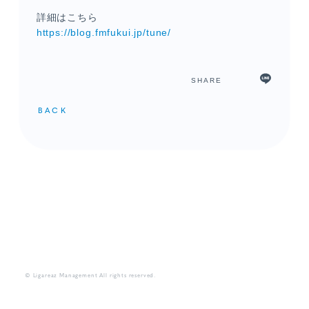
詳細はこちら
https://blog.fmfukui.jp/tune/
SHARE
BACK
メンバーコンテンツ
© Ligareaz Management All rights reserved.