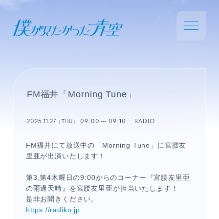
FM福井「Morning Tune」
2025.11.27
09:00
09:10
RADIO
［THU］
FM福井にて放送中の「Morning Tune」に宮腰友
里亜が出演いたします！
第
3,
第
4
木曜日の
9:00
からの
コーナー『宮腰友里亜
の雨過天晴』を宮腰友里亜が担当いたします！
是非お聞きください。
https://radiko.jp