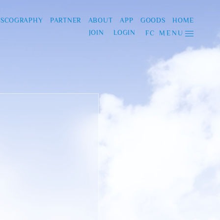
ISCOGRAPHY
PARTNER
ABOUT
APP
GOODS
HOME
JOIN
LOGIN
FC MENU