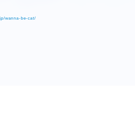
！
.jp/wanna-be-cat/
HORT MOVIE