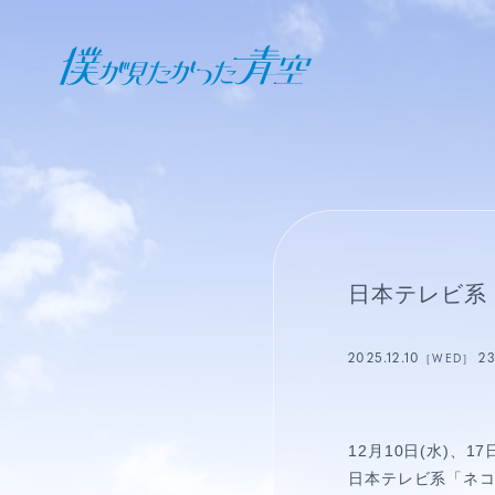
オフィシャル ファンクラブ
JOIN
LOGIN
日記
日本テレビ系
BLOG
2025.12.10
2
［WED］
報告日誌
STAFF BLOG
12月10日(水)、17日
日本テレビ系「ネ