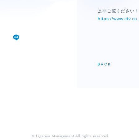
視聴覚室
是非ご覧ください
RADIO
https://www.ctv.co
思い出
PHOTO
動画
BACK
MOVIE
動画/短編動画
S
© Ligareaz Management All rights reserved.