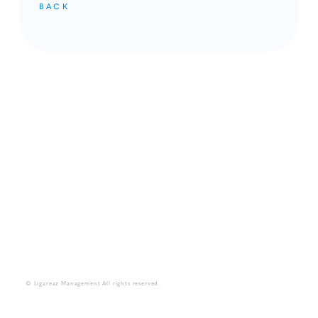
BACK
メンバーコンテンツ
© Ligareaz Management All rights reserved.