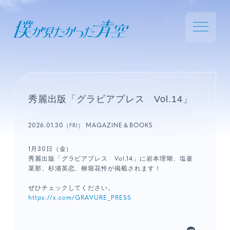
秀麗出版「グラビアプレス Vol.14」
2026.01.30
MAGAZINE＆BOOKS
［FRI］
1月30日（金）
秀麗出版「グラビアプレス Vol.14」に岩本理瑚、塩釜
菜那、杉浦英恋、柳堀花怜が掲載されます！
ぜひチェックしてください。
https://x.com/GRAVURE_PRESS