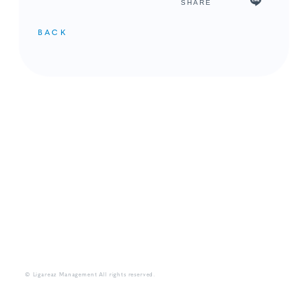
SHARE
BACK
メンバーコンテンツ
© Ligareaz Management All rights reserved.