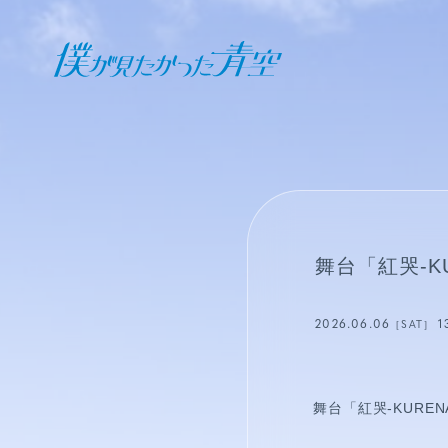
オフィシャル ファンクラブ
JOIN
LOGIN
日記
舞台「紅哭-KU
BLOG
2026.06.06
1
［SAT］
報告日誌
STAFF BLOG
舞台「紅哭-KUREN