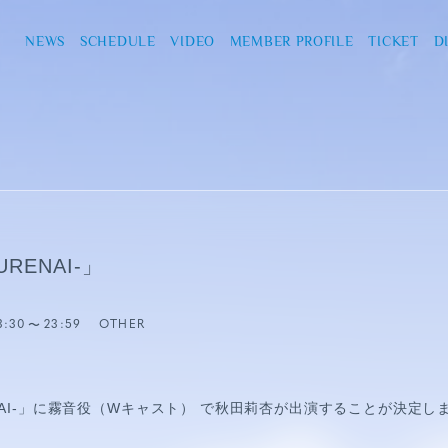
NEWS
SCHEDULE
VIDEO
MEMBER PROFILE
TICKET
D
RENAI-」
3:30
23:59
OTHER
AI-」に
霧音役（Wキャスト）
で秋田莉杏が出演することが決定し