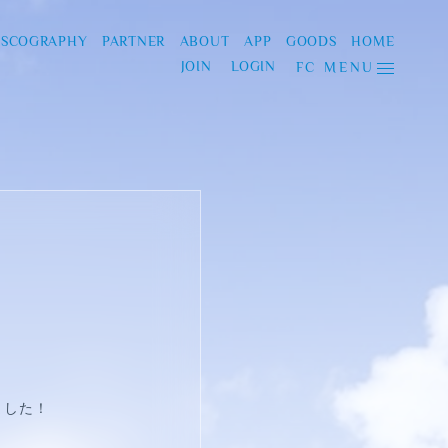
ISCOGRAPHY
PARTNER
ABOUT
APP
GOODS
HOME
JOIN
LOGIN
FC MENU
ました！