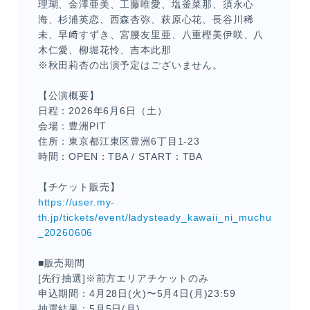
理瑚、金澤亜美、工藤唯愛、塩釜菜那、須永心
海、杉浦英恋、西森杏弥、萩原心花、長谷川稀
未、早﨑すずき、宮腰友里亜、八重樫美伊咲、八
木仁愛、柳堀花怜、吉本此那
※秋田莉杏の出演予定はございません。
【公演概要】
日程：2026年6月6日（土）
会場：豊洲PIT
住所：東京都江東区豊洲6丁目1-23
メンバーコンテンツ
時間：OPEN：TBA / START：TBA
【チケット販売】
https://user.my-
th.jp/tickets/event/ladysteady_kawaii_ni_muchu
_20260606
■販売期間
[先行抽選]※前方エリアチケットのみ
申込期間：4月28日(火)〜5月4日(月)23:59
抽選結果：5月5日(月)