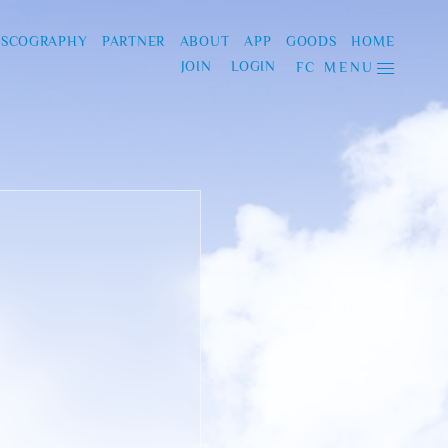
ISCOGRAPHY
PARTNER
ABOUT
APP
GOODS
HOME
JOIN
LOGIN
FC MENU