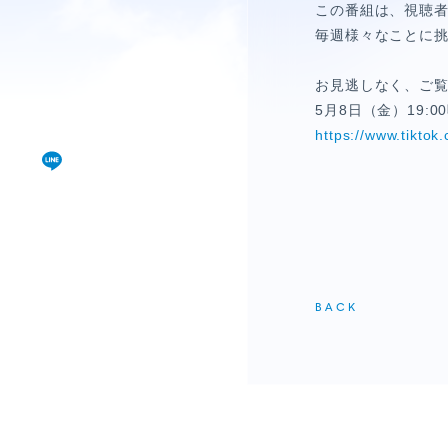
視聴覚室
この番組は、視聴
毎週様々なことに
RADIO
お見逃しなく、ご
思い出
5月8日（金）19:0
https://www.tiktok
PHOTO
動画
MOVIE
BACK
動画/短編動画
S