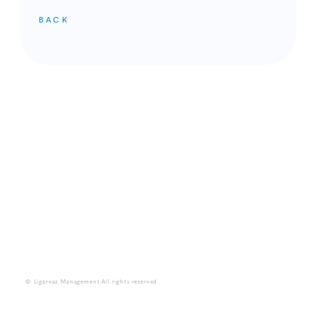
BACK
メンバーコンテンツ
© Ligareaz Management All rights reserved.